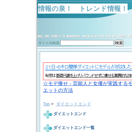
情報の泉！ トレンド情報！
サイト内検索
☆モデ痩せ - 芸能人と女優が実践する
エットの方法
Top
>
ダイエットエンド
ダイエットエンド
ダイエットエンド一覧