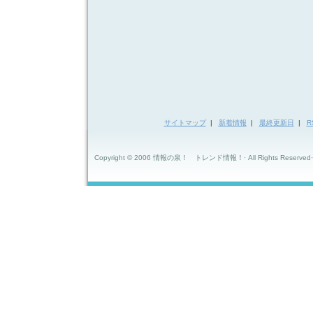
サイトマップ
|
新着情報
|
最終更新日
|
R
Copyright © 2006 情報の泉！ トレンド情報！· All Rights Reserved·