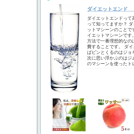
ダイエットエンド 
ダイエットエンドって
って知ってますか？ 
ットマシーンのことで
イエットマシーンです
方法で一番理想的なの
費することです。 ダ
ばピンとくるのはジョ
次に思い浮かぶのはジ
のマシーンを使ったトレー